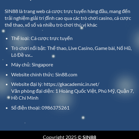
SIN88
là trang web cá cược trực tuyến hàng đầu, mang đến
trải nghiệm giải trí đỉnh cao qua các trò chơi casino, cá cược
thể thao, xổ số và nhiều trò chơi thú vị khác
Thể loại: Cá cược trực tuyến
Trò chơi nổi bật: Thể thao, Live Casino, Game bài, Nổ Hũ,
Lô Đề v.v...
Máy chủ: Singapore
Website chính thức: Sin88.com
Website đại lý:
https://gkacademic.in.net/
Văn phòng đại diện: 1 Hoàng Quốc Việt, Phú Mỹ, Quận 7,
Hồ Chí Minh
Số điện thoại: 0986375261
Copyright 2025 ©
SIN88