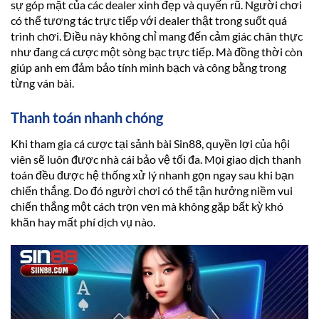
sự góp mặt của các dealer xinh đẹp và quyến rũ. Người chơi
có thể tương tác trực tiếp với dealer thật trong suốt quá
trình chơi. Điều này không chỉ mang đến cảm giác chân thực
như đang cá cược một sòng bạc trực tiếp. Mà đồng thời còn
giúp anh em đảm bảo tính minh bạch và công bằng trong
từng ván bài.
Thanh toán nhanh chóng
Khi tham gia cá cược tại sảnh bài Sin88, quyền lợi của hội
viên sẽ luôn được nhà cái bảo vệ tối đa. Mọi giao dịch thanh
toán đều được hệ thống xử lý nhanh gọn ngay sau khi bạn
chiến thắng. Do đó người chơi có thể tận hưởng niềm vui
chiến thắng một cách trọn vẹn mà không gặp bất kỳ khó
khăn hay mất phí dịch vụ nào.