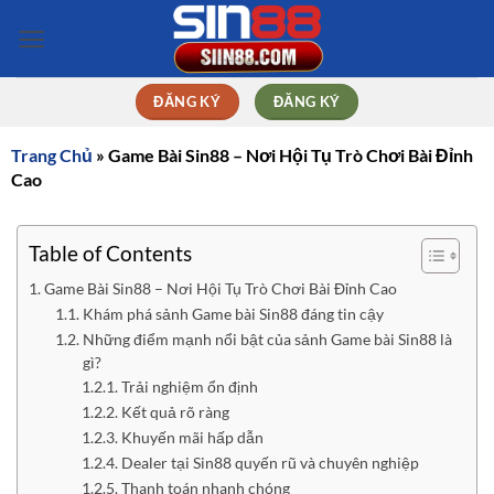
Bỏ
qua
nội
dung
ĐĂNG KÝ
ĐĂNG KÝ
Trang Chủ
»
Game Bài Sin88 – Nơi Hội Tụ Trò Chơi Bài Đỉnh
Cao
Table of Contents
Game Bài Sin88 – Nơi Hội Tụ Trò Chơi Bài Đỉnh Cao
Khám phá sảnh Game bài Sin88 đáng tin cậy
Những điểm mạnh nổi bật của sảnh Game bài Sin88 là
gì?
Trải nghiệm ổn định
Kết quả rõ ràng
Khuyến mãi hấp dẫn
Dealer tại Sin88 quyến rũ và chuyên nghiệp
Thanh toán nhanh chóng