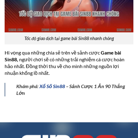
Tốc độ giao dịch tại game bài Sin88 nhanh chóng
Hi vọng qua những chia sẻ trên về sảnh cược
Game bài
Sin88,
người chơi sẽ có những trải nghiệm cá cược hoàn
hảo nhất. Đồng thời thu về cho mình những nguồn lợi
nhuận khổng lồ nhất.
Khám phá:
Xổ Số Sin88
– Sảnh Cược 1 Ăn 90 Thắng
Lớn