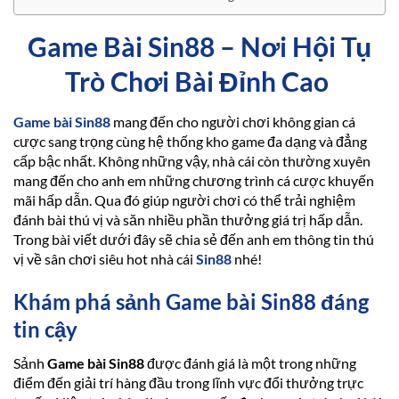
Game Bài Sin88 – Nơi Hội Tụ
Trò Chơi Bài Đỉnh Cao
Game bài Sin88
mang đến cho người chơi không gian cá
cược sang trọng cùng hệ thống kho game đa dạng và đẳng
cấp bậc nhất. Không những vậy, nhà cái còn thường xuyên
mang đến cho anh em những chương trình cá cược khuyến
mãi hấp dẫn. Qua đó giúp người chơi có thể trải nghiệm
đánh bài thú vị và săn nhiều phần thưởng giá trị hấp dẫn.
Trong bài viết dưới đây sẽ chia sẻ đến anh em thông tin thú
vị về sân chơi siêu hot nhà cái
Sin88
nhé!
Khám phá sảnh Game bài Sin88 đáng
tin cậy
Sảnh
Game bài Sin88
được đánh giá là một trong những
điểm đến giải trí hàng đầu trong lĩnh vực đổi thưởng trực